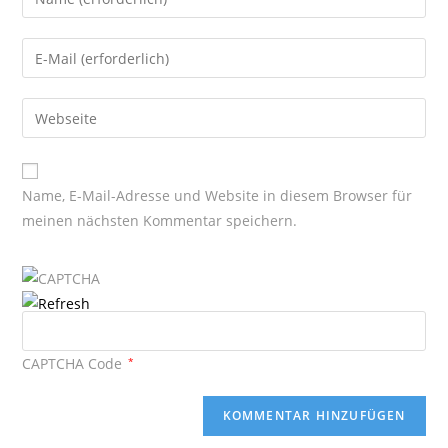
your
name
Enter
or
your
username
email
Enter
your
website
URL
Name, E-Mail-Adresse und Website in diesem Browser für
(optional)
meinen nächsten Kommentar speichern.
CAPTCHA Code
*