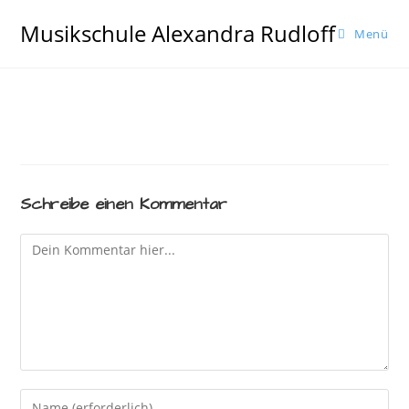
Skip
Musikschule Alexandra Rudloff
to
Menü
content
Schreibe einen Kommentar
Comment
Enter