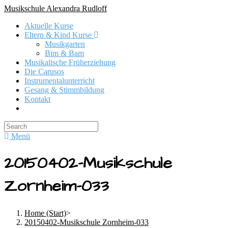
Skip
Musikschule Alexandra Rudloff
to
Aktuelle Kurse
content
Eltern & Kind Kurse
Musikgarten
Bim & Bam
Musikalische Früherziehung
Die Carusos
Instrumentalunterricht
Gesang & Stimmbildung
Kontakt
Search
for:
Menü
20150402-Musikschule
Zornheim-033
Home (Start)
>
20150402-Musikschule Zornheim-033