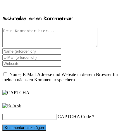
Schreibe einen Kommentar
Comment
Enter
your
Enter
name
your
Enter
or
email
your
username
website
Name, E-Mail-Adresse und Website in diesem Browser für
URL
meinen nächsten Kommentar speichern.
(optional)
CAPTCHA Code
*